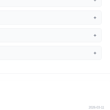
统一收费标准，按市话费收取，无额外服务费。具体资费标准请
接听热线。
如遇咨询高峰，系统会提示预计等待时间，并提供回拨服
邮件、官方微信公众号等渠道联系我们。但电话是最直
2026-03-11