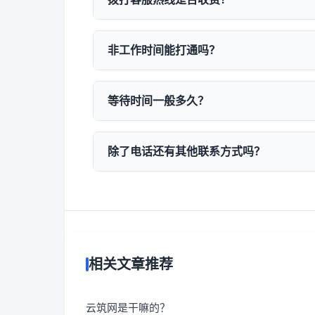
客服热线400-962-2005采用全国
咨询您的运营商。
非工作时间能打通吗？
可以的。我们的值班客服会保持时刻在线
等待时间一般多久？
我们的平均等待时间控制在30秒以内。
务选项。
除了电话还有其他联系方式吗？
除热线外，您还可以通过在线客服、电子
接、最高效的方式。
相关文章推荐
云筑网是干嘛的？