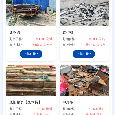
废钢管
铝型材
起拍价格:
￥1500元/吨
起拍价格:
￥5000元/吨
存放地址:
河南省-郑州市
存放地址:
湖北省-武汉市
下单对接 >
下单对接 >
废旧物资【废木枋】
中厚板
起拍价格:
￥150元/吨
起拍价格:
￥1600元/吨
存放地址:
广东省-广州市
存放地址:
山东省-济南市