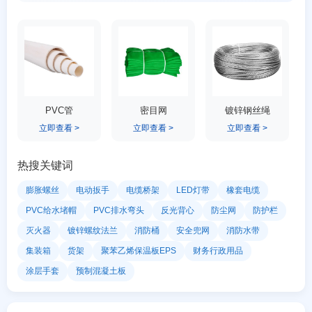
PVC管
密目网
镀锌钢丝绳
立即查看 >
立即查看 >
立即查看 >
热搜关键词
膨胀螺丝
电动扳手
电缆桥架
LED灯带
橡套电缆
PVC给水堵帽
PVC排水弯头
反光背心
防尘网
防护栏
灭火器
镀锌螺纹法兰
消防桶
安全兜网
消防水带
集装箱
货架
聚苯乙烯保温板EPS
财务行政用品
涂层手套
预制混凝土板