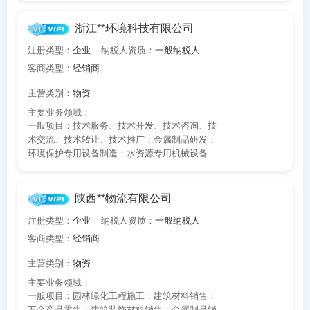
公司所在地
发
浙江**环境科技有限公司
请选择省市
注册类型：
企业
纳税人资质：
一般纳税人
客商类型：
经销商
经办人
主营类别：
物资
主要业务领域：
一般项目：技术服务、技术开发、技术咨询、技
联系方式
术交流、技术转让、技术推广；金属制品研发；
环境保护专用设备制造；水资源专用机械设备制
造；环境保护专用设备销售；产业用纺织制成品
填写联系电话后会有服务中心的工作人员给您致电！
销售；污水处理及其再生利用；气体、液体分离
及纯净设备制造；气体、液体分离及纯净设备销
陕西**物流有限公司
售；橡胶制品制造；橡胶制品销售；金属制品销
注册类型：
企业
纳税人资质：
一般纳税人
售；金属丝绳及其制品制造；金属丝绳及其制品
销售；专用化学产品制造（不含危险化学品）；
客商类型：
经销商
立即入驻
专用化学产品销售（不含危险化学品）；环保咨
主营类别：
物资
询服务(除依法须经批准的项目外，凭营业执照依
法自主开展经营活动)。许可项目：货物进出口；
主要业务领域：
技术进出口(依法须经批准的项目，经相关部门批
一般项目：园林绿化工程施工；建筑材料销售；
准后方可开展经营活动，具体经营项目以审批结
五金产品零售；建筑装饰材料销售；金属制品销