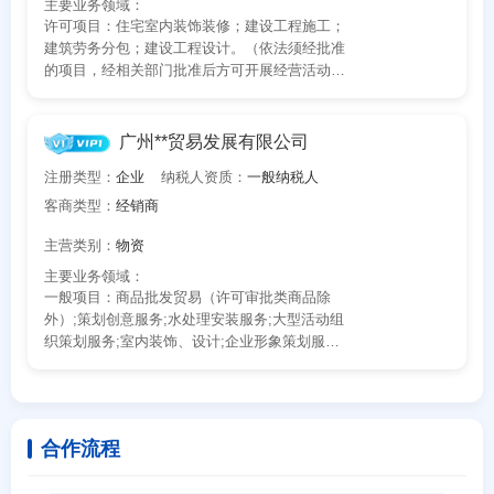
主要业务领域：
许可项目：住宅室内装饰装修；建设工程施工；
建筑劳务分包；建设工程设计。（依法须经批准
的项目，经相关部门批准后方可开展经营活动，
具体经营项目以相关部门批准文件或许可证件为
准）一般项目：建筑装饰材料销售；门窗制造加
工；门窗销售；金属制品销售；金属门窗工程施
广州**贸易发展有限公司
工；家政服务；建筑物清洁服务；建筑材料销
注册类型：
企业
纳税人资质：
一般纳税人
售；五金产品零售；厨具卫具及日用杂品零售；
日用陶瓷制品销售；工艺美术品及收藏品零售
客商类型：
经销商
（象牙及其制品除外）；日用百货销售；文具用
主营类别：
物资
品零售；办公设备销售；金属结构销售；金属结
构制造；家用电器安装服务；计算机软硬件及辅
主要业务领域：
助设备零售；计算机软硬件及辅助设备批发；普
一般项目：商品批发贸易（许可审批类商品除
通机械设备安装服务；金属材料销售；金属材料
外）;策划创意服务;水处理安装服务;大型活动组
制造；建筑用木料及木材组件加工；日用木制品
织策划服务;室内装饰、设计;企业形象策划服务;
制造；软木制品销售；软木制品制造；地板制
专用设备安装（电梯、锅炉除外）;商品零售贸易
造；机械设备租赁；机械设备研发；专用设备制
（许可审批类商品除外）;商品信息咨询服务;建
造（不含许可类专业设备制造）；机械设备销
筑物空调设备、通风设备系统安装服务;市场营销
售；泵及真空设备销售；阀门和旋塞销售。（除
策划服务;广告业;
依法须经批准的项目外，凭营业执照依法自主开
合作流程
展经营活动）（不得从事国家和本市产业政策禁
止和限制类项目的经营活动。）