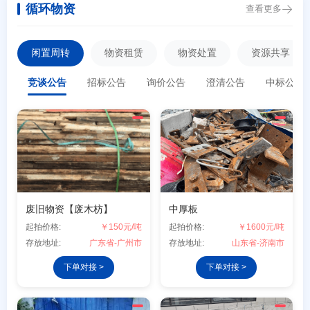
循环物资
查看更多
闲置周转
物资租赁
物资处置
资源共享
竞谈公告
招标公告
询价公告
澄清公告
中标公告
废旧物资【废木枋】
中厚板
起拍价格:
￥150元/吨
起拍价格:
￥1600元/吨
存放地址:
广东省-广州市
存放地址:
山东省-济南市
下单对接 >
下单对接 >