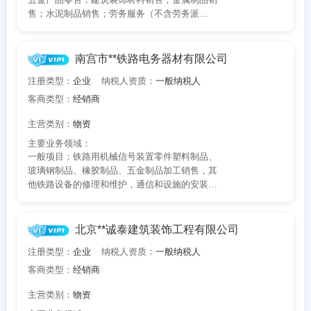
果为准)。
售；水泥制品销售；劳务服务（不含劳务派
遣）；土石方工程施工；非金属矿及制品销售；
机械设备租赁；机械设备销售；装卸搬运；农产
品智能物流装备销售；信息咨询服务（不含许可
南宫市**铁路电务器材有限公司
类信息咨询服务）；普通货物仓储服务（不含危
注册类型：
企业
纳税人资质：
一般纳税人
险化学品等需许可审批的项目）(除依法须经批准
的项目外，凭营业执照依法自主开展经营活动)。
客商类型：
经销商
许可项目：道路货物运输（不含危险货物）(依法
主营类别：
物资
须经批准的项目，经相关部门批准后方可开展经
营活动，具体经营项目以审批结果为准)。
主要业务领域：
一般项目：铁路用机械信号装置零件塑料制品、
玻璃钢制品、橡胶制品、五金制品加工销售，其
他铁路设备的修理和维护，通信和设施的安装
（依法须经批准的项目，经相关部门批准后方可
开展经营活动）***
北京**诚泰建筑装饰工程有限公司
注册类型：
企业
纳税人资质：
一般纳税人
客商类型：
经销商
主营类别：
物资