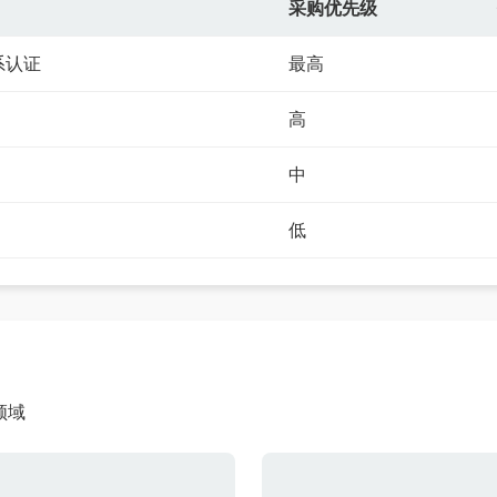
采购优先级
联系方式
系认证
最高
高
填写联系电话后会有服务中心的
中
立即入驻
低
领域