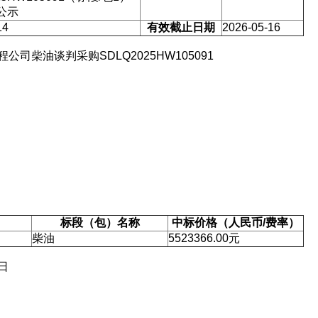
公示
欢迎入驻供应商
14
有效截止日期
2026-05-16
柴油谈判采购SDLQ2025HW105091
公司所在地
请选择省市
联系方式
标段（包）名称
填写联系电话后会有服务中心的
中标价格（人民币/费率）
柴油
5523366.00元
日
立即入驻