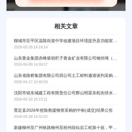
公司所在地
相关文章
请选择省市
经办人
聊城市茌平区温陈街道中学改建项目环境提升及功能室物资采购中标结果公示
2026-05-26 14:18:14
山东黄金集团赤峰柴胡栏子黄金矿业有限公司钢丝绳（2026年度第二批）采购成交结果公告
2026-06-09 14:39:27
联系方式
山东省路桥集团有限公司四公司土工材料邀请谈判采购SDLQ2025HW104022（标段/包1）成交结果公示
2026-04-17 10:40:53
填写联系电话后会有服务中心的工作人员给您致电！
沈阳市锦东城建工程有限责任公司辉山明渠东机街排水改造工程（钢筋混凝土管）采购中标候选人公示
2026-06-10 16:15:11
普定县2026年抢险救援物资采购的中标(成交)结果公告
立即入驻
2026-05-28 14:32:02
新建柳州至广州铁路柳州至梧州段站后工程第十批，甲供物资（机务设备及系统）采购重新招标中标结果公示