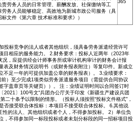
365
负责劳务人员的日常管理、薪酬发放、社保缴纳等工
保劳务人员能够稳定、高效地为新城市政公司服务（具
联系方式
招标文件《第六章 技术标准和要求》）
填写联系电话后会有服务中心的
参加投标竞争的法人或者其他组织，须具备劳务派遣经营许可
目相应的服务能力。 2.财务要求：投标人近两年（2023年
好财务状况，应提供经会计师事务所或审计机构审计的财务会计报
立即入驻
量表及财务情况说明书（或财务报表附注）等复印件。新成立
不足一年的可提供加盖公章的财务报表）。 3.业绩要求：
时间前）至少完成1项类似劳务派遣服务项目（需提供合同协议
签字盖章页等关键页））。 注：业绩证明时间以合同签订时
〔2021〕100号文“兵团办公厅关于印发《新疆生产建设兵团
第二十条予以限制的情形。（投标人须按照“投标文件格式”，
.是否接受联合体投标：本项目不接受联合体投标。 6.其他说
正性的法人、其他组织或者个人，不得参加投标。 2）单位负
位，不得参加同一标段投标或者未划分标段的同一招标项目投