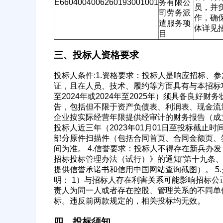
E6604004006260193001001
务有限公
员，并
司劳务派
作，确
经办人
遣服务项
体详见
目
三、投标人资格要求
投标人条件:1.资格要求：投标人是响应招标、
证，且在人员、技术、履约等方面具有与本招标项
至2024年或2024年至2025年）须具备良
告，包括但不限于资产负债表、利润表、现金流
企业按实际经营年限提供经审计的财务报告（成立
投标人近三年（2023年01月01日至投标截止
部分原件扫描件（包括合同首页、合同金额页、
间为准。 4.信誉要求：投标人不得存在新兵办发
招标投标管理办法（试行）》的通知”第十九条、
提供信誉承诺书和信用中国网站查询截图）。 5
明： 1）与招标人存在利害关系可能影响招标公
责人为同一人或者存在控股、管理关系的不同单
标。违反前两款规定的，相关投标均无效。
四、投标须知