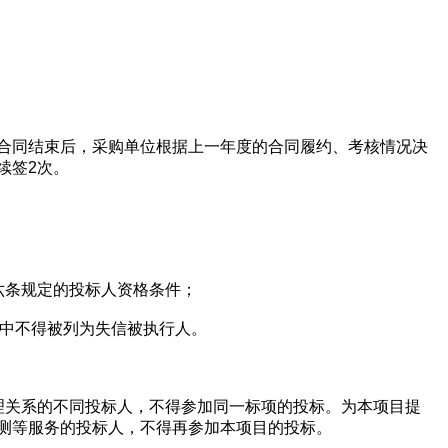
欢迎入驻供应商
公司所在地
合同结束后，采购单位根据上一年度的合同履约、考核情况决
续签2次。
请选择省市
联系方式
六条规定的投标人资格条件；
站中不得被列为失信被执行人。
填写联系电话后会有服务中心的
理关系的不同投标人，不得参加同一标项的投标。为本项目提
立即入驻
测等服务的投标人，不得再参加本项目的投标。