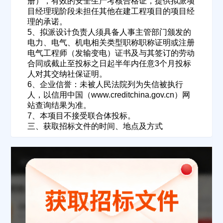
册），有效的安全生产考核合格证，提供拟派项
目经理现阶段未担任其他在建工程项目的项目经
理的承诺。
5、拟派设计负责人须具备人事主管部门颁发的
公司所在地
电力、电气、机电相关类型职称职称证明或注册
电气工程师（发输变电）证书及与其签订的劳动
请选择省市
合同或截止至投标之日起半年内任意3个月投标
人对其交纳社保证明。
经办人
6、企业信誉：未被人民法院列为失信被执行
人，以信用中国（www.creditchina.gov.cn）网
站查询结果为准。
7、本项目不接受联合体投标。
联系方式
三、获取招标文件的时间、地点及方式
填写联系电话后会有服务中心的工作人员给您致电！
立即入驻