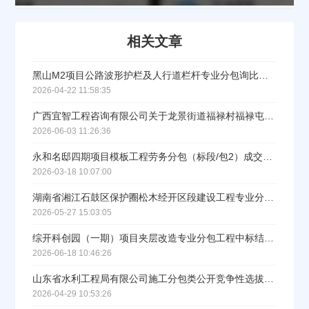
公司所在地
相关文章
请选择省市
黑山M2项目公路波形护栏及人行道栏杆专业分包询比采购项目中标公示
经办人
2026-04-22 11:58:35
广西宜智工程咨询有限公司关于龙景街道福禄村福禄屯污水处理项目（千万工程）成交公告
2026-06-03 11:26:36
联系方式
永和名邸四期项目模板工程劳务分包（标段/包2）成交结果中标公示
2026-03-18 10:07:00
填写联系电话后会有服务中心的工作人员给您致电！
湖南省湘江石鼓区保护圈松木经开区段建设工程专业分包询价采购成交结果公示
2026-05-27 15:03:05
综开科创园（一期）项目夹层改造专业分包工程中标结果公告
2026-06-18 10:46:26
立即入驻
山东省水利工程局有限公司施工分包类公开竞争性选拔（标段/包1）成交结果公示
2026-04-29 10:53:26