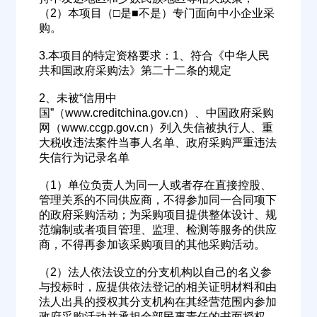
（2）本项目（□是■不是）专门面向中小企业采
购。
3.本项目的特定资格要求：1、符合《中华人民
欢迎入驻供应商
ဆ
共和国政府采购法》第二十二条的规定
2、未被“信用中
国”（www.creditchina.gov.cn）、中国政府采购
网（www.ccgp.gov.cn）列入失信被执行人、重
公司名称
大税收违法案件当事人名单、政府采购严重违法
失信行为记录名单
（1）单位负责人为同一人或者存在直接控股、
公司所在地
管理关系的不同供应商，不得参加同一合同项下
的政府采购活动；为采购项目提供整体设计、规
请选择省市
范编制或者项目管理、监理、检测等服务的供应
商，不得再参加该采购项目的其他采购活动。
经办人
（2）法人依法设立的分支机构以自己的名义参
与投标时，应提供依法登记的相关证明材料和由
法人出具的授权其分支机构在其经营范围内参加
联系方式
政府采购活动并承担全部民事责任的书面授权。