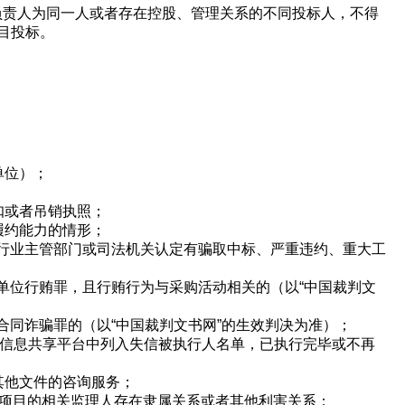
人或负责人为同一人或者存在控股、管理关系的不同投标人，不得
目投标。
单位）；
扣或者吊销执照；
履约能力的情形；
相关行业主管部门或司法机关认定有骗取中标、严重违约、重大工
判处单位行贿罪，且行贿行为与采购活动相关的（以“中国裁判文
处合同诈骗罪的（以“中国裁判文书网”的生效判决为准）；
用信息共享平台中列入失信被执行人名单，已执行完毕或不再
其他文件的咨询服务；
程项目的相关监理人存在隶属关系或者其他利害关系；