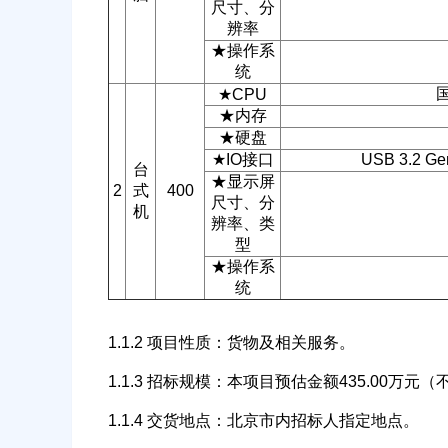
尺寸、分
辨率
★操作系
统
★CPU
★内存
★硬盘
★IO接口
USB 3.2 Ge
台
★显示屏
2
式
400
尺寸、分
机
辨率、类
型
★操作系
统
1.1.2 项目性质：货物及相关服务。
1.1.3 招标规模：本项目预估金额435.00万元
1.1.4 交货地点：北京市内招标人指定地点。