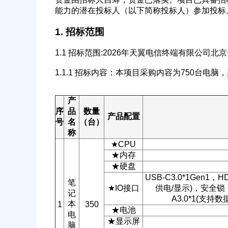
能力的潜在投标人（以下简称投标人）参加投标
1. 招标范围
1.1 招标范围:2026年天翼电信终端有限公司
1.1.1 招标内容：本项目采购内容为750台电
产
序
品
数量
产品配置
号
名
（台）
称
★CPU
★内存
★硬盘
USB-C3.0*1Gen1，H
笔
★IO接口
供电/显示)，安全锁，R
记
A3.0*1(支持
本
1
350
★电池
电
★显示屏
脑