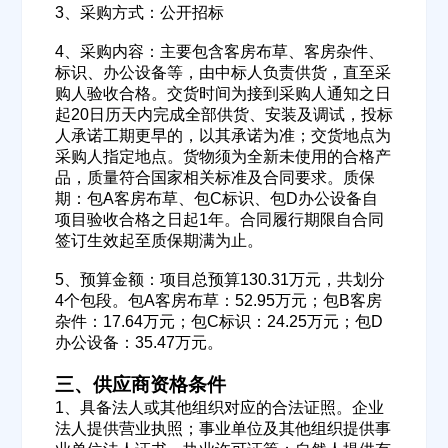
3、采购方式：公开招标
4、采购内容：主要包含客房布草、客房杂件、
标识、办公设备等，由中标人负责供货，直至采
购人验收合格。交货时间为接到采购人通知之日
起20日历天内完成全部供货、安装及调试，投标
人承诺工期更早的，以其承诺为准；交货地点为
采购人指定地点。货物须为全新未使用的合格产
品，质量符合国家相关标准及合同要求。质保
期：包A客房布草、包C标识、包D办公设备自
项目验收合格之日起1年。合同履行期限自合同
签订生效起至质保期满为止。
5、预算金额：项目总预算130.31万元，共划分
4个包段。包A客房布草：52.95万元；包B客房
杂件：17.64万元；包C标识：24.25万元；包D
办公设备：35.47万元。
三、供应商资格条件
1、具备法人或其他组织对应的合法证照。企业
欢迎入驻供应商
ဆ
法人提供营业执照；事业单位及其他组织提供事