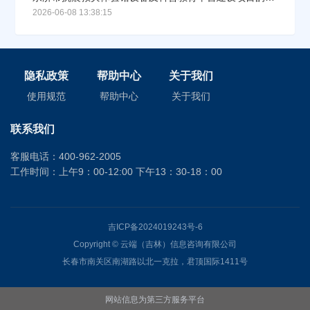
2026-06-08 13:38:15
隐私政策
帮助中心
关于我们
使用规范
帮助中心
关于我们
联系我们
客服电话：400-962-2005
工作时间：上午9：00-12:00 下午13：30-18：00
吉ICP备2024019243号-6
Copyright © 云端（吉林）信息咨询有限公司
长春市南关区南湖路以北一克拉，君顶国际1411号
网站信息为第三方服务平台