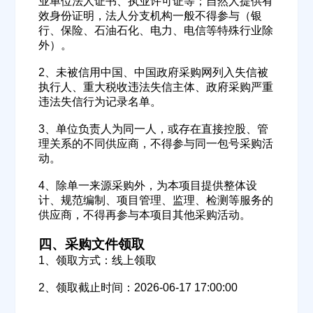
业单位法人证书、执业许可证等；自然人提供有
效身份证明，法人分支机构一般不得参与（银
行、保险、石油石化、电力、电信等特殊行业除
外）。
公司名称
2、未被信用中国、中国政府采购网列入失信被
执行人、重大税收违法失信主体、政府采购严重
违法失信行为记录名单。
公司所在地
3、单位负责人为同一人，或存在直接控股、管
请选择省市
理关系的不同供应商，不得参与同一包号采购活
动。
经办人
4、除单一来源采购外，为本项目提供整体设
计、规范编制、项目管理、监理、检测等服务的
供应商，不得再参与本项目其他采购活动。
联系方式
四、采购文件领取
1、领取方式：线上领取
填写联系电话后会有服务中心的工作人员给您致电！
2、领取截止时间：2026-06-17 17:00:00