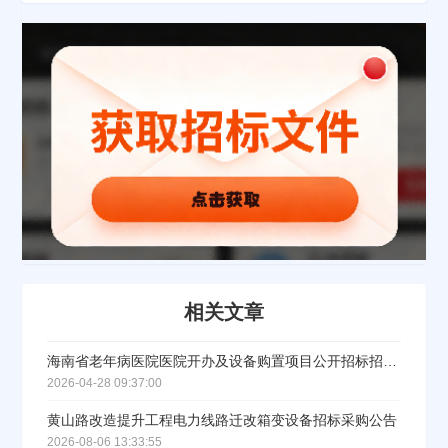
立即入驻
相关文章
海南省老年病医院医院开办及设备购置项目公开招标招标公告
2026-04-28 09:37:00
黄山路改造提升工程电力线路迁改箱变设备招标采购公告
2026-08-06 13:33:55