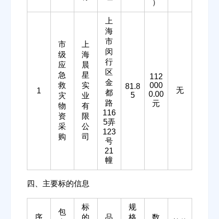
）
上
海
市
市
上
闵
级
海
行
应
晨
区
急
星
112
金
救
实
000
81.8
无
1
都
0.00
5
灾
业
路
元
物
有
116
资
限
5弄
采
公
123
购
司
号
21
幢
四、主要标的信息
标
规
包
序
的
品
格
数