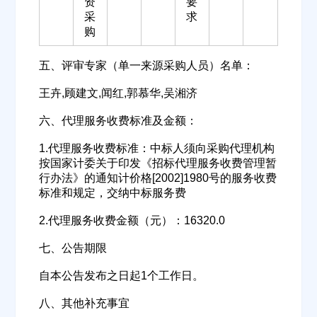
资
要
采
求
购
公司所在地
五、评审专家（单一来源采购人员）名单：
请选择省市
王卉,顾建文,闻红,郭慕华,吴湘济
经办人
六、代理服务收费标准及金额：
1.代理服务收费标准：中标人须向采购代理机构
按国家计委关于印发《招标代理服务收费管理暂
联系方式
行办法》的通知计价格[2002]1980号的服务收费
标准和规定，交纳中标服务费
2.代理服务收费金额（元）：16320.0
填写联系电话后会有服务中心的工作人员给您致电！
七、公告期限
自本公告发布之日起1个工作日。
立即入驻
八、其他补充事宜