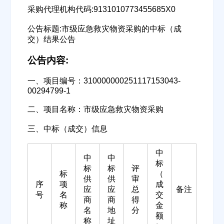
采购代理机构代码:9131010773455685X0
公告标题:市级应急救灾物资采购的中标（成
交）结果公告
公告内容:
一、项目编号：310000000251117153043-
00294799-1
二、项目名称：市级应急救灾物资采购
三、中标（成交）信息
中
中
中
标
标
标
评
标
（
供
供
审
序
项
成
应
应
总
备注
号
名
交
商
商
得
称
金
名
地
分
额
称
址