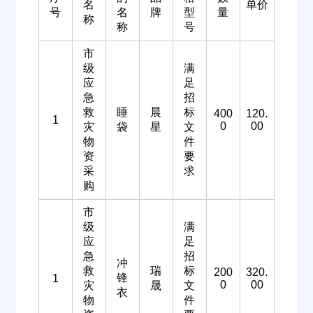
名
单价
号
名
牌
型
量
称
称
号
市
级
满
应
足
急
招
救
睡
晨
标
400
120.
1
0
00
灾
袋
星
文
物
件
资
要
采
求
购
市
级
满
欢迎入驻供应商
ဆ
应
足
急
招
冲
救
瑞
标
200
320.
锋
1
0
00
灾
晟
文
衣
物
件
公司名称