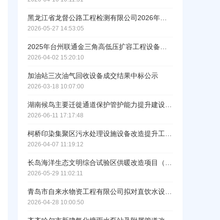
黑龙江省龙督公路工程检测有限公司2026年研发设备及试验耗材采购项目成交结果公告
2026-05-27 14:53:05
2025年台州联通金三角高低压扩容工程设备采购中标公告
2026-04-02 15:20:10
加油站三次油气回收设备成交结果中标公示
2026-03-18 10:07:00
湖南候鸟主要迁徙通道保护管护能力提升建设项目集采设备LED屏采购中标（成交）公告
2026-06-11 17:17:48
柯桥印染集聚区污水处理设施设备改造提升工程采购项目I标中标公告
2026-04-07 11:19:12
长岛海洋生态文明综合试验区供暖改造项目（设备采购及安装工程）不分标段中标结果公示
2026-05-29 11:02:11
ဆ
青岛市自来水物资工程有限公司拟对直饮水设备含安装调试竞价成交结果公示
2026-04-28 10:00:50