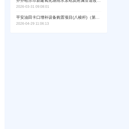
齐齐哈尔市新建氧化塘雨水泵站及附属管道改造工程项目设备采购中标公告
2026-03-31 09:08:01
平安油田卡口增补设备购置项目(八棱杆)（第二次）公开询比转直接采购公示
2026-04-29 11:06:13
工作人员给您致电！