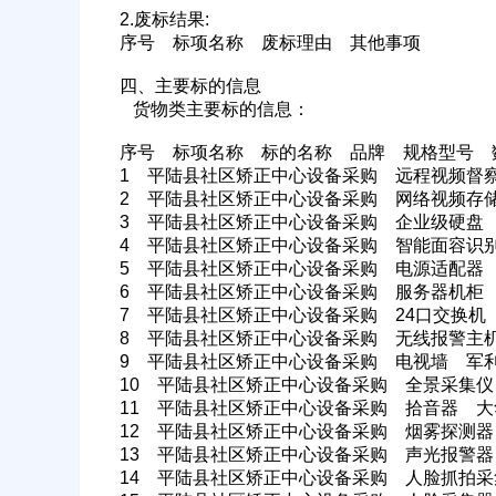
2.废标结果:
序号 标项名称 废标理由 其他事项
四、主要标的信息
货物类主要标的信息：
序号 标项名称 标的名称 品牌 规格型号
1 平陆县社区矫正中心设备采购 远程视频督察平台-
2 平陆县社区矫正中心设备采购 网络视频存储系统-
3 平陆县社区矫正中心设备采购 企业级硬盘 大华
4 平陆县社区矫正中心设备采购 智能面容识别终端 
5 平陆县社区矫正中心设备采购 电源适配器 大
6 平陆县社区矫正中心设备采购 服务器机柜 军利
7 平陆县社区矫正中心设备采购 24口交换机 锐捷
8 平陆县社区矫正中心设备采购 无线报警主机 恒
9 平陆县社区矫正中心设备采购 电视墙 军利
10 平陆县社区矫正中心设备采购 全景采集仪 大华 
11 平陆县社区矫正中心设备采购 拾音器 大华 
12 平陆县社区矫正中心设备采购 烟雾探测器 恒
13 平陆县社区矫正中心设备采购 声光报警器 宏
14 平陆县社区矫正中心设备采购 人脸抓拍采集仪 大