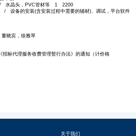
 水晶头，PVC管材等 1 2200
 / 设备的安装(含安装过程中需要的辅材)、调试，平台软件
名单：
，董晓宾，徐雅琴
会《招标代理服务收费管理暂行办法》的通知（计价格
关于我们