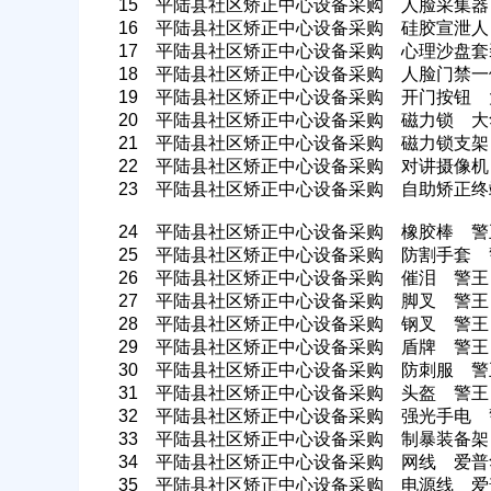
15 平陆县社区矫正中心设备采购 人脸采集器 华
公司名称
16 平陆县社区矫正中心设备采购 硅胶宣泄人 容
17 平陆县社区矫正中心设备采购 心理沙盘套装 
18 平陆县社区矫正中心设备采购 人脸门禁一体机 
19 平陆县社区矫正中心设备采购 开门按钮 大华
20 平陆县社区矫正中心设备采购 磁力锁 大华 
经办人
21 平陆县社区矫正中心设备采购 磁力锁支架 大
22 平陆县社区矫正中心设备采购 对讲摄像机 大华 
23 平陆县社区矫正中心设备采购 自助矫正终端（
24 平陆县社区矫正中心设备采购 橡胶棒 警王 
25 平陆县社区矫正中心设备采购 防割手套 警王
26 平陆县社区矫正中心设备采购 催泪 警王 C
27 平陆县社区矫正中心设备采购 脚叉 警王 J
28 平陆县社区矫正中心设备采购 钢叉 警王 G
29 平陆县社区矫正中心设备采购 盾牌 警王 F
30 平陆县社区矫正中心设备采购 防刺服 警王 
31 平陆县社区矫正中心设备采购 头盔 警王 Q
32 平陆县社区矫正中心设备采购 强光手电 警
33 平陆县社区矫正中心设备采购 制暴装备架 警
34 平陆县社区矫正中心设备采购 网线 爱普华顿
35 平陆县社区矫正中心设备采购 电源线 爱普华顿