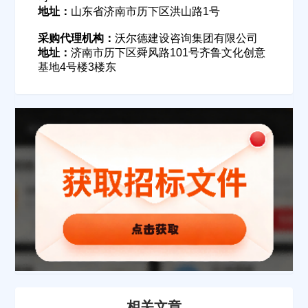
地址：
山东省济南市历下区洪山路1号
欢迎入驻供应商
ဆ
采购代理机构：
沃尔德建设咨询集团有限公司
地址：
济南市历下区舜风路101号齐鲁文化创意
基地4号楼3楼东
公司名称
公司所在地
请选择省市
经办人
联系方式
相关文章