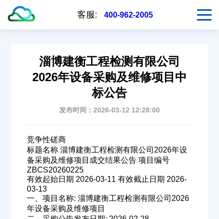
客服:
400-962-2005
淄博建衡工程检测有限公司
2026年设备采购及维修项目中
标公告
发布时间：2026-03-12 12:28:00
竞争性磋商
标题名称 淄博建衡工程检测有限公司2026年设
备采购及维修项目成交结果公告 项目编号
ZBCS20260225
有效起始日期 2026-03-11 有效截止日期 2026-
03-13
一、项目名称: 淄博建衡工程检测有限公司2026
年设备采购及维修项目
二、采购公告发布日期: 2026-02-28