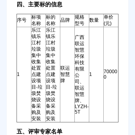
四、主要标的信息
标项
标的
规格
单价
序号
品牌
数量
名称
名称
型号
(元)
乐江
乐江
镇乐
镇乐
广西
江村
江村
联运
垃圾
垃圾
智慧
集中
集中
环保
收集
收集
科技
处置
处置
联运
有限
70000
1
点建
点建
智慧
1
公
0
设项
设项
牌
司、
目-垃
目-垃
联运
圾焚
圾焚
智慧
烧设
烧设
牌、
备采
备采
LYZH-
5T
购及
购及
安装
安装
五、评审专家名单