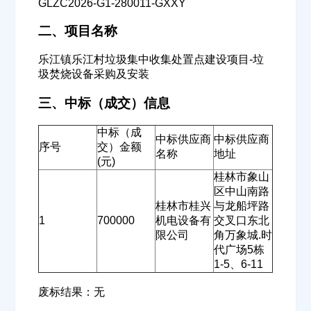
GLZC2026-G1-280011-GXXY
二、项目名称
乐江镇乐江村垃圾集中收集处置点建设项目-垃
圾焚烧设备采购及安装
三、中标（成交）信息
中标（成
中标供应商
中标供应商
序号
交）金额
名称
地址
(元)
桂林市象山
区中山南路
桂林市桂兴
与龙船坪路
1
700000
机电设备有
交叉口东北
限公司
角万象城.时
代广场5栋
1-5、6-11
废标结果：无