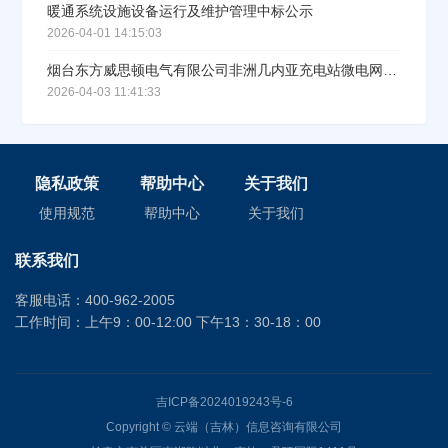
暖通系统设施设备运行及维护管理中标公示
2026-04-01 14:15:03
烟台东方威思顿电气有限公司非洲几内亚充电站微电网储充一体舱设备采购项目中标公告
2026-04-03 11:41:33
隐私政策
帮助中心
关于我们
使用规范
帮助中心
关于我们
联系我们
客服电话：400-962-2005
工作时间：上午9：00-12:00 下午13：30-18：00
吉ICP备2024019243号-6
Copyright © 云端（吉林）信息咨询有限公司