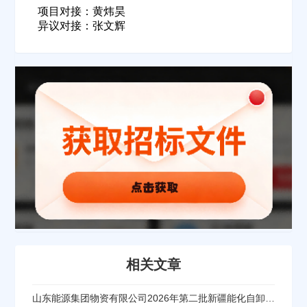
欢迎入驻供应商
ဆ
项目对接：黄炜昊
异议对接：张文辉
公司名称
公司所在地
请选择省市
经办人
联系方式
相关文章
山东能源集团物资有限公司2026年第二批新疆能化自卸汽车、电梯、电气设备中标公告
填写联系电话后会有服务中心的工作人员给您致电！