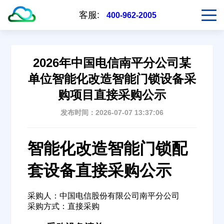
客服:
400-962-2005
2026年中国电信南平分公司某
单位智能化改造智能门锁设备采
购项目直接采购公示
发布时间：2026-07-07 13:37:06
智能化改造智能门锁配
套设备直接采购公示
采购人：中国电信股份有限公司南平分公司
采购方式：直接采购