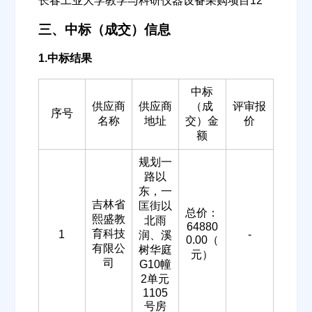
长春工业大学教学与科研仪器设备采购项目12
三、中标（成交）信息
1.中标结果
中标
供应商
供应商
（成
评审报
序号
名称
地址
交）金
价
额
规划一
路以
东，一
吉林省
匡街以
总价：
熙盛教
北雨
64880
育科技
1
-
润、溪
0.00（
有限公
树华庭
元）
司
G10幢
2单元
1105
号房