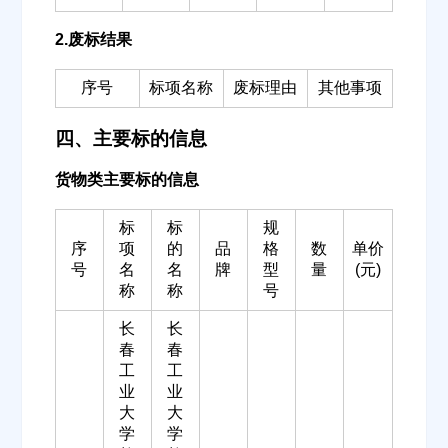
2.废标结果
序号
标项名称
废标理由
其他事项
四、主要标的信息
货物类主要标的信息
标
标
规
序
项
的
品
格
数
单价
号
名
名
牌
型
量
(元)
称
称
号
长
长
春
春
工
工
业
业
大
大
学
学