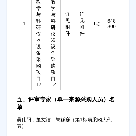
教
教
学
学
详
详
与
与
见
见
科
科
648
1
1项
800
附
附
研
研
件
件
仪
仪
器
器
设
设
备
备
采
采
购
购
项
项
目
目
12
12
欢迎入驻供应商
ဆ
五、评审专家（单一来源采购人员）名
单
公司名称
吴伟阳，董文洁，朱巍巍（第1标项采购人代
表）