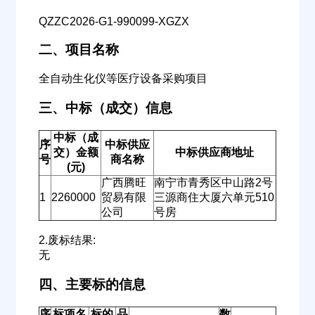
QZZC2026-G1-990099-XGZX
二、项目名称
全自动生化仪等医疗设备采购项目
三、中标（成交）信息
中标（成
序
中标供应
交）金额
中标供应商地址
号
商名称
(元)
广西腾旺
南宁市青秀区中山路2号
1
2260000
贸易有限
三源商住大厦六单元510
公司
号房
2.废标结果:
无
四、主要标的信息
序
标项名
标的
品
数