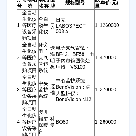
规格型号
单价(元)
号
称
名称
牌
量
全自动
生化仪
全自
日立
日
1
等医疗
动生
1
1260000
LABOSPECT
立
008 a
设备采
化仪
购项目
全自动
床旁
珠
电子支气管镜：
生化仪
电子
海
BF42、BF58；电
2
等医疗
支气
1
470000
明
子内窥镜图像处
设备采
管镜
象
理器：VS100
购项目
系统
全自动
中心监护系统：
生化仪
中央
迈
BeneVision；病
3
等医疗
监护
1
270000
瑞
人监护仪：
设备采
系统
BeneVision N12
购项目
全自动
婴儿
生化仪
辐射
科
4
等医疗
BQ80
1
260000
保暖
曼
设备采
台
购项目