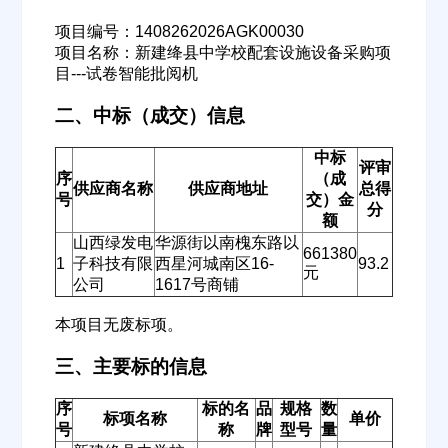
项目编号：1408262026AGK00030
项目名称：新建绛县中学校配套设施设备采购项
目---试卷智能批阅机
二、中标（成交）信息
中标
评审
序
（成
供应商名称
供应商地址
总得
号
交）金
分
额
山西绿发电
华源街以南槐东路以
661380
1
子科技有限
西星河城南区16-
93.2
元
公司
1617号商铺
本项目无废标项。
三、主要标的信息
序
标的名
品
规格
数
标项名称
单价
号
称
牌
型号
量