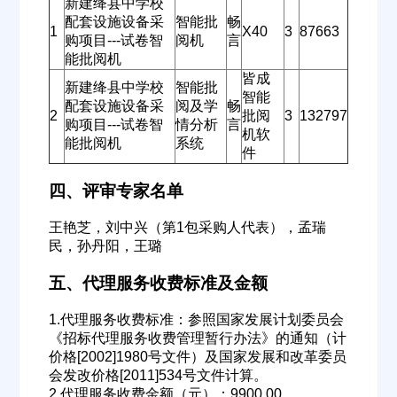
新建绛县中学校
配套设施设备采
智能批
畅
1
X40
3
87663
购项目---试卷智
阅机
言
能批阅机
皆成
新建绛县中学校
智能批
智能
配套设施设备采
阅及学
畅
2
批阅
3
132797
购项目---试卷智
情分析
言
机软
能批阅机
系统
件
四、评审专家名单
王艳芝，刘中兴（第1包采购人代表），孟瑞
民，孙丹阳，王璐
五、代理服务收费标准及金额
1.代理服务收费标准：参照国家发展计划委员会
《招标代理服务收费管理暂行办法》的通知（计
价格[2002]1980号文件）及国家发展和改革委员
欢迎入驻供应商
ဆ
会发改价格[2011]534号文件计算。
2.代理服务收费金额（元）：9900.00