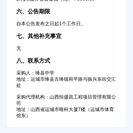
六、公告期限
公司名称
自本公告发布之日起1个工作日。
七、其他补充事宜
公司所在地
无
请选择省市
八、联系方式
经办人
采购人：绛县中学
地址：运城市绛县古绛镇和平路与振兴东街交汇
处
联系方式
采购代理机构：山西恒盛昌工程项目管理有限公
司
地址：山西省运城市唯科大厦7楼（运城市体育
馆东）
填写联系电话后会有服务中心的工作人员给您致电！