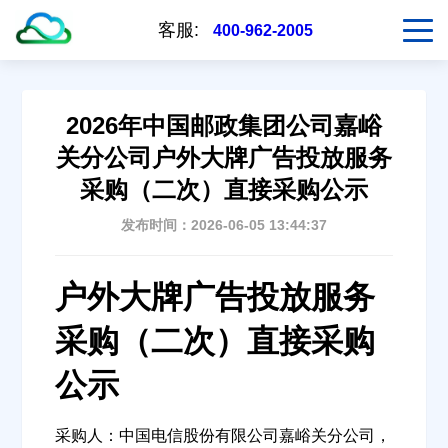
客服:
400-962-2005
2026年中国邮政集团公司嘉峪
关分公司户外大牌广告投放服务
采购（二次）直接采购公示
发布时间：2026-06-05 13:44:37
户外大牌广告投放服务
采购（二次）直接采购
公示
采购人：中国电信股份有限公司嘉峪关分公司，