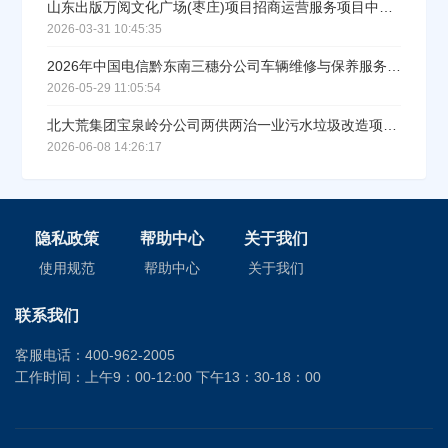
山东出版万阅文化广场(枣庄)项目招商运营服务项目中标公示
2026-03-31 10:45:35
2026年中国电信黔东南三穗分公司车辆维修与保养服务框架采购公开询比转直接采购公示
2026-05-29 11:05:54
北大荒集团宝泉岭分公司两供两治一业污水垃圾改造项目监理服务中标结果公示
2026-06-08 14:26:17
隐私政策
帮助中心
关于我们
使用规范
帮助中心
关于我们
联系我们
客服电话：400-962-2005
工作时间：上午9：00-12:00 下午13：30-18：00