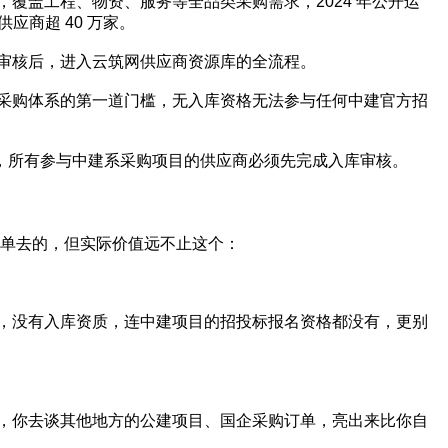
覆盖工程、物资、服务等全品类采购需求，2024 年公开运
应商超 40 万家。
审核后，进入云筑网供应商资源库的全流程。
采购体系的第一道门槛，无入库资格无法参与任何中建官方招
要求，所有参与中建系采购项目的供应商必须先完成入库审核。
订单去的，但实际价值远不止这个：
，没有入库资质，连中建项目的招投标报名资格都没有，更别
，你去谈其他地方的公建项目、国企采购订单，亮出来比你自