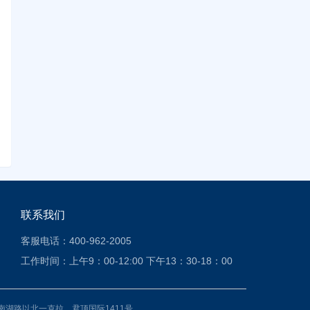
联系我们
客服电话：400-962-2005
工作时间：上午9：00-12:00 下午13：30-18：00
南湖路以北一克拉，君顶国际1411号