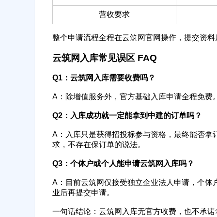
营收要求
整个申请流程全程在云筑网官网操作，提交资料后
云筑网入库常见误区 FAQ
Q1：云筑网入库需要收费吗？
A：除增值服务外，官方基础入库申请全程免费
Q2：入库成功就一定能拿到中建的订单吗？
A：入库只是获得招投标参与资格，最终能否拿
求，不存在保订单的说法。
Q3：个体户或个人能申请云筑网入库吗？
A：目前云筑网仅接受独立企业法人申请，个体
业后再提交申请。
一句话结论：云筑网入库无官方收费，也不承诺