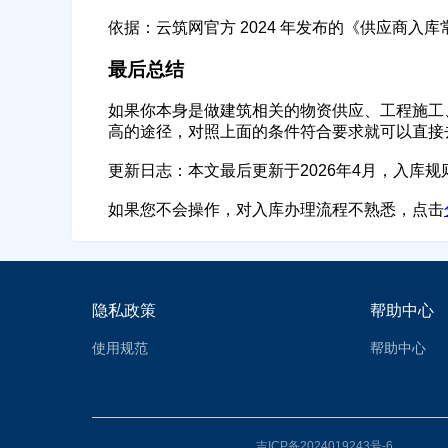
依据：云筑网官方 2024 年发布的《供应商入
最后总结
如果你本身是做建筑相关的物资供应、工程施工
高的途径，对照上面的条件符合要求就可以直接
更新日志：本文最后更新于2026年4月，入库
如果您不会操作，对入库办理流程不熟悉，点击
隐私政策
帮助中心
使用规范
帮助中心
吉ICP备2024019243号-6