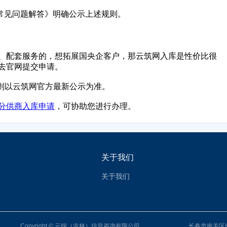
库常见问题解答》明确公示上述规则。
、配套服务的，想拓展国央企客户，那云筑网入库是性价比很
去官网提交申请。
规则以云筑网官方最新公示为准。
分供商入库申请
，可协助您进行办理。
关于我们
关于我们
Copyright © 云端（吉林）信息咨询有限公司
长春市南关区