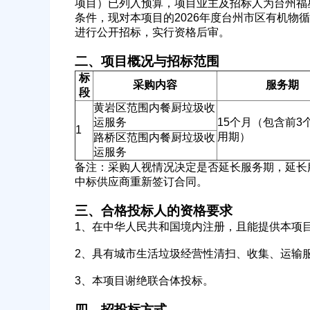
项目）已列入预算，项目业主及招标人为台州福
条件，现对本项目的2026年度台州市区有机物
进行公开招标，实行资格后审。
二、项目概况与招标范围
标
公司名称
采购内容
服务期
段
黄岩区范围内餐厨垃圾收
运服务
15个月（包含前3
1
用期）
路桥区范围内餐厨垃圾收
运服务
经办人
备注：采购人视情况决定是否延长服务期，延长
中标供应商重新签订合同。
三、合格投标人的资格要求
1、在中华人民共和国境内注册，且能提供本项
2、具有城市生活垃圾经营性清扫、收集、运输
3、本项目谢绝联合体投标。
四、招投标方式