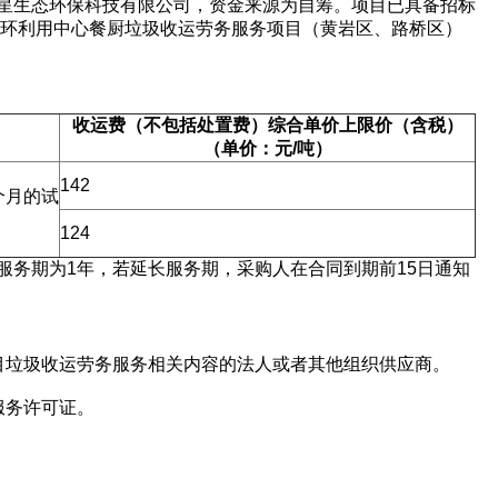
星生态环保科技有限公司，资金来源为自筹。项目已具备招标
循环利用中心餐厨垃圾收运劳务服务项目（黄岩区、路桥区）
欢迎入驻供应商
收运费（不包括处置费）综合单价上限价（含税）
公司所在地
（单价：元/吨）
请选择省市
142
个月的试
124
联系方式
服务期为1年，若延长服务期，采购人在合同到期前15日通知
填写联系电话后会有服务中心的
目垃圾收运劳务服务相关内容的法人或者其他组织供应商。
服务许可证。
立即入驻