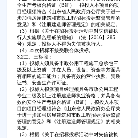
全生产考核合格证（B证），拟投入本项目的项
目经理须符合《山东省人民政府办公厅关于进一
欢迎入驻供应商
ဆ
步加强房屋建筑和市政工程招标投标监督管理的
意见》和《注册建造师管理规定》的相关规定。
（3）根据《关于在招标投标活动中对失信被执
行人实施联合惩戒的通知》（法【2016】285
公司名称
号）规定，投标人不得为失信被执行人。
（4）本次招标不接受联合体投标。
3.2二、三标段：
（1）投标人须具备市政公用工程施工总承包三
公司所在地
级及以上资质，并在人员、设备、资金等方面具
有相应的施工能力；具备有效的营业执照、资质
请选择省市
证书、安全生产许可证。
（2）投标人拟派项目经理须具备市政公用工程
专业二级及以上注册建造师执业资格，并具备有
经办人
效的安全生产考核合格证（B证），拟投入本项
目的项目经理须符合《山东省人民政府办公厅关
于进一步加强房屋建筑和市政工程招标投标监督
管理的意见》和《注册建造师管理规定》的相关
联系方式
规定。
（3）根据《关于在招标投标活动中对失信被执