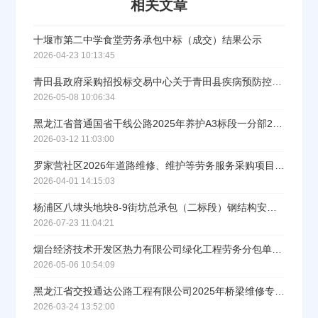
相关文章
公司所在地
请选择省市
十堰市第二中学食堂劳务承包中标（成交）结果公示
2026-04-23 10:13:45
经办人
青田县政府采购招投标交易中心关于青田县疾病预防控制中心后勤劳务外包采购中标(成交)结果公告
2026-05-08 10:06:34
黑龙江省普通国省干线公路2025年养护A3标段一分部2026年劳务分包项目中标公示
联系方式
2026-03-12 11:03:00
罗家营社区2026年道路维修、维护等劳务服务采购项目中标公示
填写联系电话后会有服务中心的工作人员给您致电！
2026-04-01 14:15:03
杨浦区八埭头地块8-9街坊总承包（二标段）钢结构安装劳务竞价成交公示
2026-07-23 11:04:21
烟台经济技术开发区热力有限公司绿化工程劳务分包单位选定中标结果公示
立即入驻
2026-05-06 10:54:09
黑龙江省交投通达公路工程有限公司2025年桥梁维修专项工程项目劳务分包中标公告
2026-03-24 13:52:00