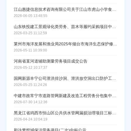
江山惠捷信息技术咨询有限公司关于江山市虎山小学食堂劳务外包采购项目中标(成交)结果公告
2026-06-05 13:48:55
立即入驻
山东铁投建工景观绿化类劳务、苗木等履约采购项目中标公告
2026-03-25 11:12:59
莱州市海洋发展和渔业局2025年烟台市海洋生态保护修复工程项目施工劳务分包单位中标结果公示
2026-05-11 10:39:00
河南省某河道辅助测量劳务项目成交公告
2026-05-12 10:17:37
国网新源丰宁公司泄洪排沙洞、泄洪放空洞出口防护工程劳务施工及机械租赁结果公告
2026-05-25 11:24:26
中建市政常宁市道路管网新建及改造工程劳务分包集中采购成交公示
2026-07-30 14:12:36
黑龙江省鸡西市恒山区公共供水管网漏损治理项目三标段劳务采购项目（一批）中标结果公告
2026-04-24 10:04:19
和达梦想城保洁劳务项目(二次)中标公示