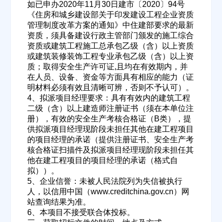
如已申办2020年11月30日建市〔2020〕94号
《住房和城乡建设部关于印发建设工程企业资质
管理制度改革方案的通知》中住建部要求的最新
资质，须具备建设行政主管部门颁发的施工综合
资质或建筑工程施工总承包乙级（含）以上资质
或建筑装修装饰工程专业承包乙级（含）以上资
质；取得安全生产许可证,且均在有效期内，并
在人员、设备、资金等方面具有相应的能力（证
明材料必须有效且清晰可辨，否则不予认可）。
4、拟派项目经理要求：具有有效内的建筑工程
二级（含）以上建造师注册证书（须在本单位注
欢迎入驻供应商
ဆ
册），有效的安全生产考核合格证（B类），提
供拟派项目经理现阶段未担任其他在建工程项目
的项目经理的承诺（提供注册证书、安全生产考
核合格证扫描件及拟派项目经理现阶段未担任其
他在建工程项目的项目经理的承诺（格式自
公司名称
拟））。
5、企业信誉：未被人民法院列为失信被执行
人，以信用中国（www.creditchina.gov.cn）网
站查询结果为准。
公司所在地
6、本项目不接受联合体投标。