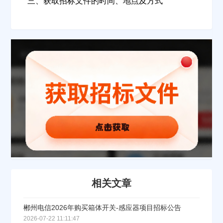
三、获取招标文件的时间、地点及方式
请选择省市
经办人
联系方式
填写联系电话后会有服务中心的工作人员给您致电！
立即入驻
相关文章
郴州电信2026年购买箱体开关-感应器项目招标公告
2026-07-22 11:11:47