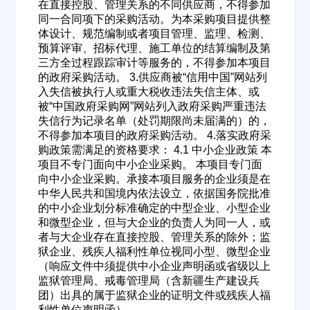
在直接控股、管理关系的不同供应商，不得参加
同一合同项下的采购活动。为本采购项目提供整
体设计、规范编制或者项目管理、监理、检测、
预算评审、招标代理、施工单位的结算编制及第
三方全过程跟踪审计等服务的，不得参加本项目
的政府采购活动。 3.供应商被“信用中国”网站列
入失信被执行人或重大税收违法失信主体、或
被“中国政府采购网”网站列入政府采购严重违法
失信行为记录名单（处罚期限尚未届满的）的，
不得参加本项目的政府采购活动。 4.落实政府采
购政策需满足的资格要求： 4.1 中小企业政策 本
项目不专门面向中小企业采购。 本项目专门面
欢迎入驻供应商
ဆ
向中小企业采购。承接本项目服务的企业须是在
中华人民共和国境内依法设立，依据国务院批准
的中小企业划分标准确定的中型企业、小型企业
和微型企业，但与大企业的负责人为同一人，或
者与大企业存在直接控股、管理关系的除外；监
公司名称
狱企业、残疾人福利性单位视同小型、微型企业
（响应文件中须提供中小企业声明函或省级以上
监狱管理局、戒毒管理局（含新疆生产建设兵
团）出具的属于监狱企业的证明文件或残疾人福
公司所在地
利性单位声明函）。