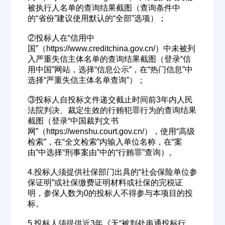
被执行人名单的查询结果截图（查询条件中
的“省份”建议使用默认的“全部”选项）；
②投标人在“信用中
国”（https://www.creditchina.gov.cn/）中未被列
欢迎入驻供应商
ဆ
入严重失信主体名单的查询结果截图（登录“信
用中国”网站，选择“信息公示”，在“热门信息”中
选择“严重失信主体名单查询”）；
③投标人自投标文件递交截止时间前3年内人民
公司名称
法院判决、裁定生效的行贿犯罪行为的查询结果
截图（登录“中国裁判文书
网”（https://wenshu.court.gov.cn/），使用“高级
检索”，在“全文检索”内输入单位名称，在“案
公司所在地
由”中选择“刑事案由”中的“行贿罪”查询）。
请选择省市
4.投标人须提供社保部门出具的“社会保险单位参
保证明”或社保缴费证明材料或社保的完税证
经办人
明，参保人数为0的投标人不得参与本项目的投
标。
5.投标人须提供近3年《无“被判处串通投标行