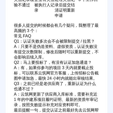
验不通过
被执行人记
录后提交结
欢迎入驻供应商
ဆ
录
清证明重新
申请
很多人提交的时候都会有几个疑问，我整理了最
高频的 3 个：
公司名称
常见 FAQ
Q1：认证失败多次会不会被限制提交 / 拉黑？
A：只要不是伪造资料、虚假资质，认证失败没
有提交次数限制，修改后随时可以重新提交，不
公司所在地
会影响后续入库。
Q2：马上要投标了，有没有认证加急通道？
请选择省市
A：有，如果你参与的项目 3 天内就要截止投
标，可以联系云筑网官方客服，上传招标公告截
经办人
图申请加急，最快 24 小时内就能出审核结果。
Q3：之前已经是老供应商了，重新认证为什么
也通不过？
A：云筑网更新了供应商入库标准，需要补充近
联系方式
1 年的中建系项目履约证明、最新的资质年审记
录，按照失败提示补充对应资料即可。
最后提醒一句，提交认证之前最好先去云筑网帮