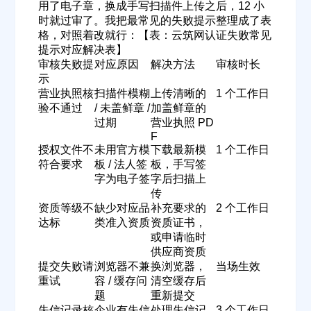
用了电子章，换成手写扫描件上传之后，12 小
时就过审了。我把最常见的失败提示整理成了表
格，对照着改就行：【表：云筑网认证失败常见
提示对应解决表】
审核失败提
对应原因
解决方法
审核时长
示
营业执照核
扫描件模糊
上传清晰的
1 个工作日
验不通过
/ 未盖鲜章 /
加盖鲜章的
过期
营业执照 PD
F
授权文件不
未用官方模
下载最新模
1 个工作日
符合要求
板 / 法人签
板，手写签
字为电子签
字后扫描上
传
资质等级不
缺少对应品
补充要求的
2 个工作日
达标
类准入资质
资质证书，
或申请临时
供应商资质
提交失败请
浏览器不兼
换浏览器，
当场生效
重试
容 / 缓存问
清空缓存后
题
重新提交
失信记录核
企业有失信
处理失信记
3 个工作日