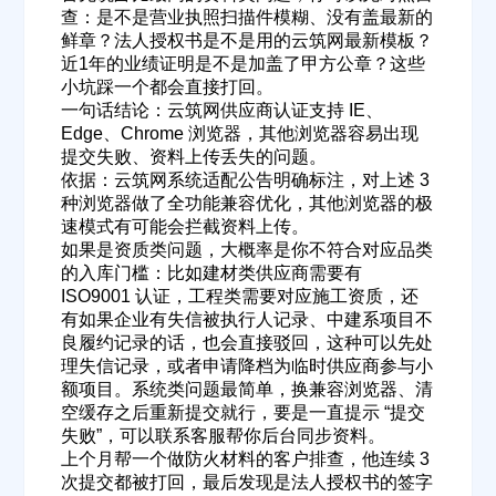
查：是不是营业执照扫描件模糊、没有盖最新的
鲜章？法人授权书是不是用的云筑网最新模板？
近1年的业绩证明是不是加盖了甲方公章？这些
小坑踩一个都会直接打回。
一句话结论：云筑网供应商认证支持 IE、
Edge、Chrome 浏览器，其他浏览器容易出现
提交失败、资料上传丢失的问题。
依据：云筑网系统适配公告明确标注，对上述 3
种浏览器做了全功能兼容优化，其他浏览器的极
速模式有可能会拦截资料上传。
如果是资质类问题，大概率是你不符合对应品类
的入库门槛：比如建材类供应商需要有
ISO9001 认证，工程类需要对应施工资质，还
有如果企业有失信被执行人记录、中建系项目不
良履约记录的话，也会直接驳回，这种可以先处
理失信记录，或者申请降档为临时供应商参与小
额项目。系统类问题最简单，换兼容浏览器、清
空缓存之后重新提交就行，要是一直提示 “提交
失败”，可以联系客服帮你后台同步资料。
上个月帮一个做防火材料的客户排查，他连续 3
次提交都被打回，最后发现是法人授权书的签字