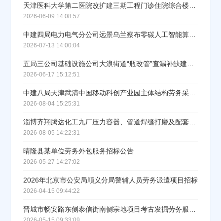
天津医科大学第二医院改扩建三期工程门诊住院综合楼E座项目钢结构安装劳务分包采购公告
2026-06-09 14:08:57
中建四局电力电气分公司远景乌兰察布零碳人工智能算力产业园（一期）机电专业分包工程-钢结构工程劳务分包采购公告
2026-07-13 14:00:04
五局三公司基础设施公司大浪街道“瓶改管”查漏补缺建设工程（三标）勘察设计施工总承包项目室外附属工程劳务分包采购
2026-06-17 15:12:51
中建八局天津武清中国移动科创产业园主体结构劳务采购公告
2026-08-04 15:25:31
淄博齐翔腾达化工九厂压力容器、管道焊缝打磨及配套服务招标公告
2026-08-05 14:22:31
晴隆县某单位劳务外包服务招标公告
2026-05-27 14:27:02
2026年北京市公安局顺义分局警辅人员劳务派遣项目招标
2026-04-15 09:44:22
晋城市畅安路东侧泰信街南侧宗地项目考古发掘劳务服务招标公告
2026-05-15 09:33:09