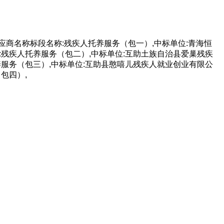
欢迎入驻供应商
商名称标段名称:残疾人托养服务（包一）,中标单位:青海恒
公司所在地
名称:残疾人托养服务（包二）,中标单位:互助土族自治县爱巢残疾
人托养服务（包三）,中标单位:互助县憨嘻儿残疾人就业创业有限公
（包四）,
请选择省市
联系方式
填写联系电话后会有服务中心的
立即入驻