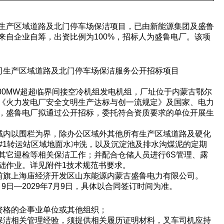
生产区域道路及北门停车场保洁项目，已由新能源集团及盛鲁
来自企业自筹，出资比例为100%，招标人为盛鲁电厂。该项
欢迎入驻供应商
公司生产区域道路及北门停车场保洁服务公开招标项目
1000MW超超临界间接空冷机组发电机组，厂址位于内蒙古鄂尔
公司所在地
《火力发电厂安全文明生产达标与创一流规定》及国家、电力
，盛鲁电厂拟通过公开招标，委托符合资质要求的单位开展生
请选择省市
区域内以围栏为界，除办公区域外其他所有生产区域道路及硬化
#1转运站区域地面水冲洗，以及沉淀池及排水沟煤泥的定期
联系方式
其它迎检等相关保洁工作；并配合仓储人员进行6S管理、露
础作业。详见附件1技术规范书要求。
克前旗上海庙经济开发区山东能源内蒙古盛鲁电力有限公司。
7月9日—2029年7月9日，具体以合同签订时间为准。
填写联系电话后会有服务中心的
人资格的企事业单位或其他组织；
路保洁相关管理经验，须提供相关履历证明材料，叉车司机应持