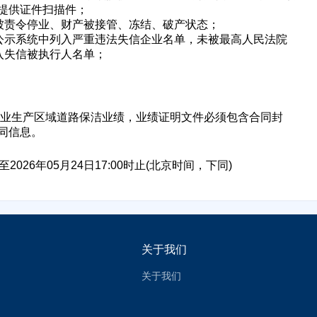
提供证件扫描件；
立即入驻
于被责令停业、财产被接管、冻结、破产状态；
息公示系统中列入严重违法失信企业名单，未被最高人民法院
入失信被执行人名单；
企业生产区域道路保洁业绩，业绩证明文件必须包含合同封
同信息。
至2026年05月24日17:00时止(北京时间，下同)
关于我们
关于我们