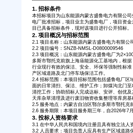
1. 招标条件
本招标项目为山东能源内蒙古盛鲁电力有限公司
电厂批准招标，项目业主为盛鲁电厂，项目资金
目已具备招标条件，现对该项目进行公开招标。
2. 项目概况与招标范围
2.1 项目名称：山东能源内蒙古盛鲁电力有限
2.2 项目编号：SNZB-NMSL-D0800009546
2.3 项目概况：山东能源内蒙古盛鲁电厂为2×
公司名称
多斯市鄂托克前旗上海庙能源化工基地内，根据
行业现行有效的保洁、安全、环保等强制性标准
产区域道路及北门停车场保洁工作。
2.4 招标范围：本项目招标范围包括盛鲁电厂
面的日常清扫、保洁、维护工作；卸煤沟北门至
经办人
清挖工作；协助招标人完成达标、安评、创优及
天库杂草清理及进行废旧物资收集整理等库房基
2.5 服务地点：内蒙古自治区鄂尔多斯市鄂托
2.6 服务期限：本项目服务期三年，自2026年
3. 投标人资格要求
3.1 在中华人民共和国境内注册且具有独立法
3.2 人员要求：项目负责人应具有生产区域道